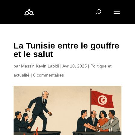
La Tunisie entre le gouffre
et le salut
par
Massin Kevin Labidi
|
Avr 10, 2025
|
Politique et
actualité
|
0 commentaires