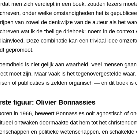
rdat men zich verdiept in een boek, zouden lezers moet
chreven, onder welke omstandigheden het is gepubliceerd
rijpen van zowel de denkwijze van de auteur als het war
chreven wat ik de “heilige driehoek” noem in de context 
iainvloed. Deze combinatie kan een triviaal idee omzette
dt gepromoot.
oemdheid is niet gelijk aan waarheid. Veel mensen gaan e
rect moet zijn. Maar vaak is het tegenovergestelde waar
sen of publicaties is zelden organisch — en dit boek is 
rste figuur: Olivier Bonnassies
oren in 1966, beweert Bonnassies ooit agnostisch of ong
ritueel ontwaken doormaakte dat hem tot het christendom
enschappen en politieke wetenschappen, en schakelde ve