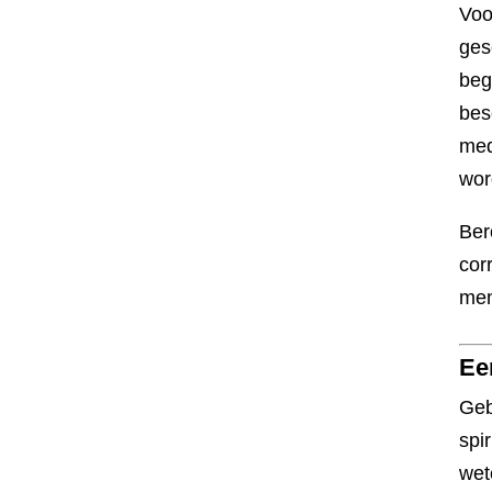
Voo
ges
beg
bes
med
wor
Ber
cor
men
Ee
Geb
spi
wet