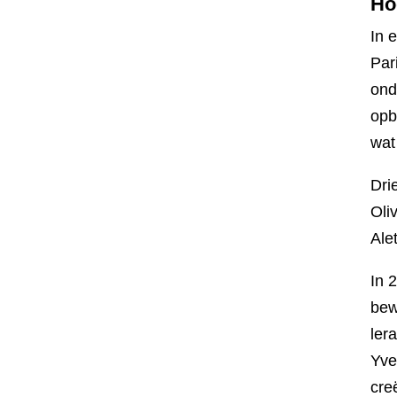
Ho
In 
Par
ond
opb
wat
Dri
Oli
Ale
In 
bew
ler
Yve
cre