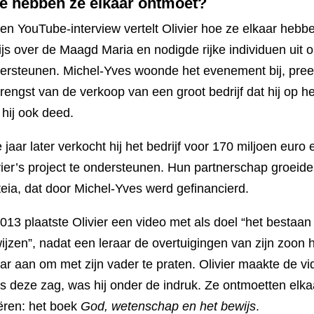
e hebben ze elkaar ontmoet?
een YouTube-interview vertelt Olivier hoe ze elkaar hebbe
ijs over de Maagd Maria en nodigde rijke individuen uit o
ersteunen. Michel-Yves woonde het evenement bij, pree
rengst van de verkoop van een groot bedrijf dat hij op 
 hij ook deed.
e jaar later verkocht hij het bedrijf voor 170 miljoen eur
vier’s project te ondersteunen. Hun partnerschap groeide,
teia, dat door Michel-Yves werd gefinancierd.
2013 plaatste Olivier een video met als doel “het bestaa
ijzen”, nadat een leraar de overtuigingen van zijn zoo
aar aan om met zijn vader te praten. Olivier maakte de vi
s deze zag, was hij onder de indruk. Ze ontmoetten elkaa
ëren: het boek
God, wetenschap en het bewijs
.