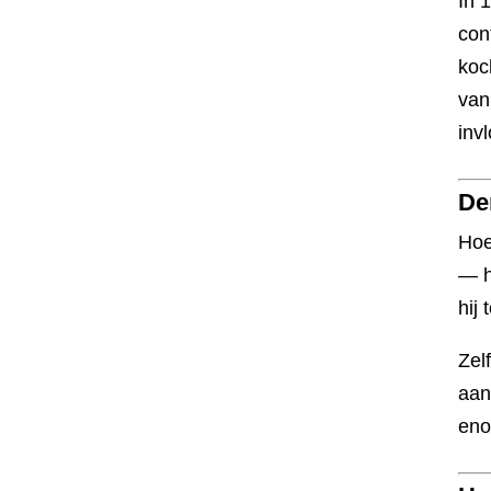
In 
con
koc
van 
inv
De
Hoe
— h
hij 
Zel
aan
eno