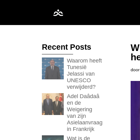
Recent Posts
Wi
he
Waarom heeft
Tunesië
doo
Jelassi van
UNESCO
verwijderd?
Adel Daâdaâ
en de
Weigering
van zijn
Asielaanvraag
in Frankrijk
Wat is de