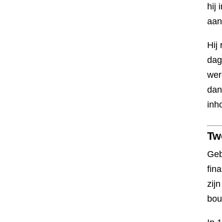
hij
aan
Hij
dag
wer
dan
inh
Tw
Geb
fin
zij
bou