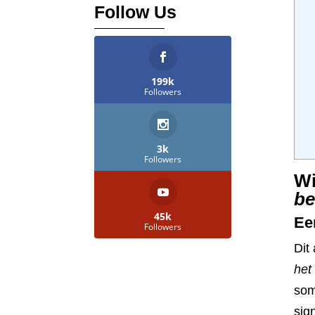
Follow Us
199k
Followers
3k
Followers
Wi
be
45k
Ee
Followers
Dit
het
som
sig