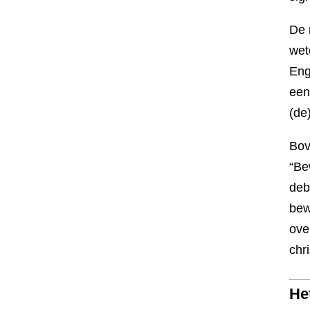
De 
wet
Eng
een
(de
Bov
“Be
deb
bew
ove
chri
He