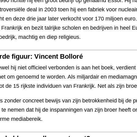
1990 richtte hij een groot bedrijf op genaamd Essor. Hij
troversiële deal in 2003 toen hij een fabriek voor nuclea
ht en deze drie jaar later verkocht voor 170 miljoen euro
Frankrijk en bezit talrijke scholen en bedrijven in heel Eur
loedrijk, machtig en diep religieus.
rde figuur: Vincent Bolloré
wel hij niet officieel verbonden is aan het boek, verdie
et om genoemd te worden. Als miljardair en mediamagna
tot de 15 rijkste individuen van Frankrijk. Net als zijn bro
fs zonder concreet bewijs van zijn betrokkenheid bij de p
 te nemen dat hij de inspanningen van zijn broer heeft 
rme mediabereik.