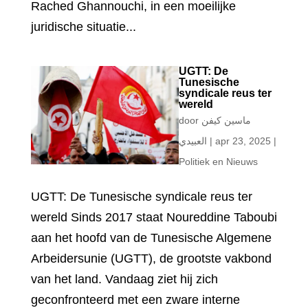
Rached Ghannouchi, in een moeilijke
juridische situatie...
UGTT: De
Tunesische
syndicale reus ter
wereld
door
ماسين كيفن
العبيدي
|
apr 23, 2025
|
Politiek en Nieuws
UGTT: De Tunesische syndicale reus ter
wereld Sinds 2017 staat Noureddine Taboubi
aan het hoofd van de Tunesische Algemene
Arbeidersunie (UGTT), de grootste vakbond
van het land. Vandaag ziet hij zich
geconfronteerd met een zware interne