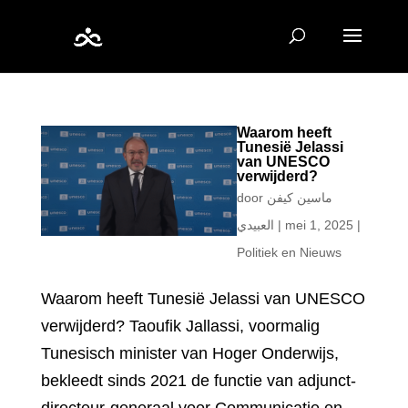
Waarom heeft
Tunesië Jelassi
van UNESCO
verwijderd?
door
ماسين كيفن
العبيدي
|
mei 1, 2025
|
Politiek en Nieuws
Waarom heeft Tunesië Jelassi van UNESCO
verwijderd? Taoufik Jallassi, voormalig
Tunesisch minister van Hoger Onderwijs,
bekleedt sinds 2021 de functie van adjunct-