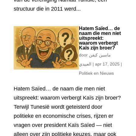
structuur die in 2011 werd...
Hatem Saïed… de
naam die men niet
uitspreekt:
waarom verbergt
Kaïs zijn broer?
door
ماسين كيفن
العبيدي
|
apr 17, 2025
|
Politiek en Nieuws
Hatem Saïed… de naam die men niet
uitspreekt: waarom verbergt Kaïs zijn broer?
Terwijl Tunesië wordt geteisterd door
politieke en economische crises, rijzen er
vragen over president Kaïs Saïed — niet
alleen over zijn politieke keuzes, maar ook