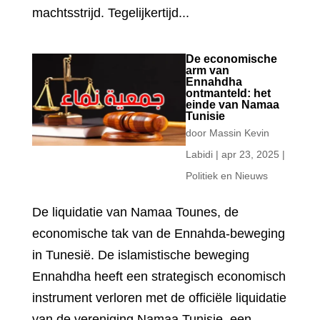
machtsstrijd. Tegelijkertijd...
De economische
arm van
Ennahdha
ontmanteld: het
einde van Namaa
Tunisie
door
Massin Kevin
Labidi
|
apr 23, 2025
|
Politiek en Nieuws
De liquidatie van Namaa Tounes, de
economische tak van de Ennahda-beweging
in Tunesië. De islamistische beweging
Ennahdha heeft een strategisch economisch
instrument verloren met de officiële liquidatie
van de vereniging Namaa Tunisie, een