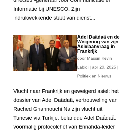
directeur-generaal voor Communicatie en
Informatie bij UNESCO. Zijn
indrukwekkende staat van dienst...
Adel Daâdaâ en de
Weigering van zijn
Asielaanvraag in
Frankrijk
door
Massin Kevin
Labidi
|
apr 29, 2025
|
Politiek en Nieuws
Vlucht naar Frankrijk en geweigerd asiel: het
dossier van Adel Daâdaâ, vertrouweling van
Rached Ghannouchi Na zijn vlucht uit
Tunesië via Turkije, belandde Adel Daâdaâ,
voormalig protocolchef van Ennahda-leider