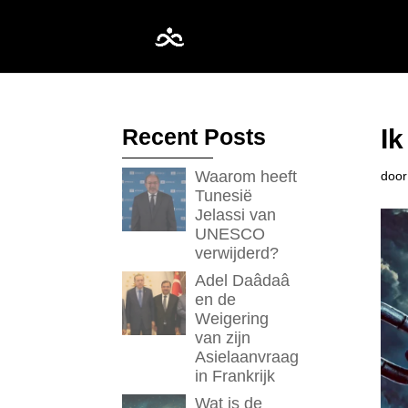
Recent Posts
I
Waarom heeft
doo
Tunesië
Jelassi van
UNESCO
verwijderd?
Adel Daâdaâ
en de
Weigering
van zijn
Asielaanvraag
in Frankrijk
Wat is de