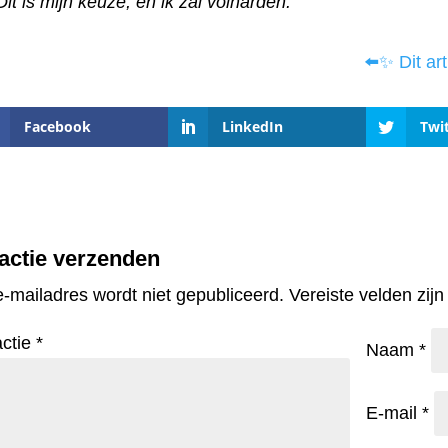
Dit is mijn keuze, en ik zal volharden.
⬅️✨ Dit ar
Facebook
LinkedIn
Twi
actie verzenden
e-mailadres wordt niet gepubliceerd.
Vereiste velden zi
ctie
*
Naam
*
E-mail
*