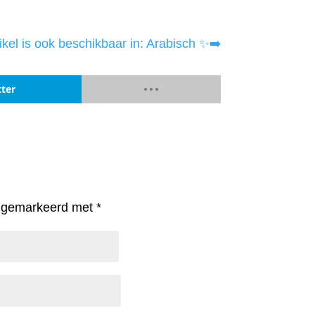
tikel is ook beschikbaar in: Arabisch ✨➡️
tter
jn gemarkeerd met
*