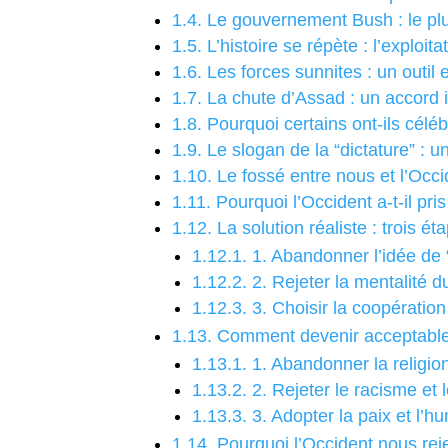
1.4.
Le gouvernement Bush : le plus
1.5.
L’histoire se répète : l’exploit
1.6.
Les forces sunnites : un outil
1.7.
La chute d’Assad : un accord in
1.8.
Pourquoi certains ont-ils célé
1.9.
Le slogan de la “dictature” : u
1.10.
Le fossé entre nous et l’Occ
1.11.
Pourquoi l’Occident a-t-il pri
1.12.
La solution réaliste : trois 
1.12.1.
1. Abandonner l’idée de “
1.12.2.
2. Rejeter la mentalité d
1.12.3.
3. Choisir la coopération
1.13.
Comment devenir acceptables 
1.13.1.
1. Abandonner la religio
1.13.2.
2. Rejeter le racisme et 
1.13.3.
3. Adopter la paix et l’
1.14.
Pourquoi l’Occident nous rej