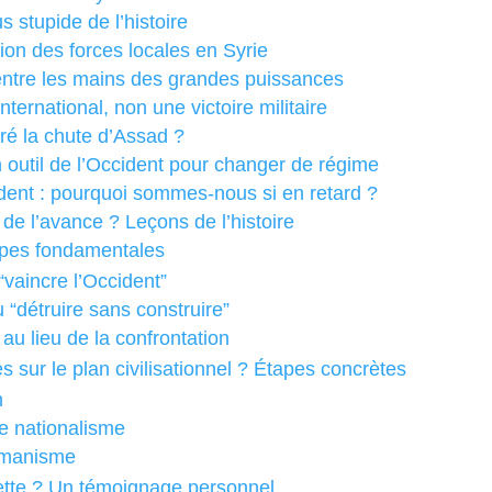
 stupide de l’histoire
ation des forces locales en Syrie
 entre les mains des grandes puissances
ternational, non une victoire militaire
bré la chute d’Assad ?
n outil de l’Occident pour changer de régime
ident : pourquoi sommes-nous si en retard ?
s de l’avance ? Leçons de l’histoire
étapes fondamentales
vaincre l’Occident”
u “détruire sans construire”
 au lieu de la confrontation
sur le plan civilisationnel ? Étapes concrètes
n
le nationalisme
humanisme
ette ? Un témoignage personnel