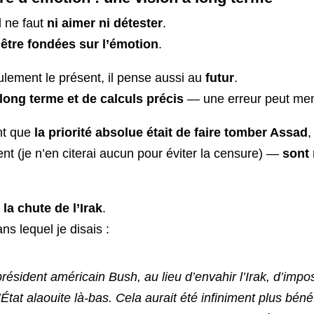
il ne faut
ni aimer ni détester
.
 être fondées sur l’émotion
.
lement le présent, il pense aussi au
futur
.
 long terme et de calculs précis
— une erreur peut men
ent que
la priorité absolue était de faire tomber Assad
,
ent (je n’en citerai aucun pour éviter la censure) —
sont 
la chute de l’Irak
.
ans lequel je disais :
e président américain Bush, au lieu d’envahir l’Irak, d’i
’État alaouite là-bas. Cela aurait été infiniment plus béné