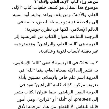
من هم وراء كتاب “الإله، العلم، والأدلة”؟
موضوع هذا المقال هو كشف خلفيات كتاب “الإله،
العلم، والأدلة”، ومن يقف وراءه. بداية، أود التنبيه
إلى ملاحظة قد تبدو بسيطة للبعض، خاصة في
العالم الإسلامي، لكنها في نظري جوهرية:
الترجمة الشائعة لعنوان الكتاب من الفرنسية إلى
العربية هي “الله، العلم، والبراهين”. وهذه ترجمة
غير دقيقة لأسباب لغوية وعقائدية.
كلمة
Dieu
في الفرنسية لا تعني “الله” الإسلامي،
بل تشير إلى الإله بمعناه العام، بينما “الله” في
العربية اسم علم خاص بالإسلام، مسبوق بأداة
تعريف مركبة. كذلك كلمة “البراهين” تفيد في
العربية اليقين الرياضي، بينما عنوان الكتاب يشير
إلى
preuves
، أي “أدلة” أو “قرائن”، وهي أمور
قابلة للنقاش، لا القطع. من هنا، الترجمة الأدق