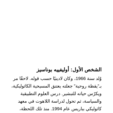
الشخص الأول: أوليفييه بوناسيز
وُلد سنة 1966، وكان لادينيًا حسب قوله. لاحقًا مر
بـ”يقظة روحية” جعلته يعتنق المسيحية الكاثوليكية،
ويكرّس حياته للتبشير. درس العلوم التطبيقية
والسياسة، ثم تحول لدراسة اللاهوت في معهد
كاثوليكي بباريس عام 1994. منذ تلك اللحظة،