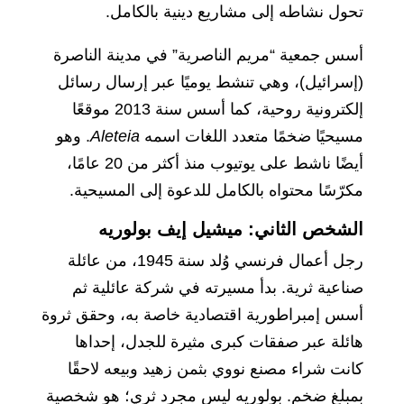
تحول نشاطه إلى مشاريع دينية بالكامل.
أسس جمعية “مريم الناصرية” في مدينة الناصرة
(إسرائيل)، وهي تنشط يوميًا عبر إرسال رسائل
إلكترونية روحية، كما أسس سنة 2013 موقعًا
مسيحيًا ضخمًا متعدد اللغات اسمه
Aleteia
. وهو
أيضًا ناشط على يوتيوب منذ أكثر من 20 عامًا،
مكرّسًا محتواه بالكامل للدعوة إلى المسيحية.
الشخص الثاني: ميشيل إيف بولوريه
رجل أعمال فرنسي وُلد سنة 1945، من عائلة
صناعية ثرية. بدأ مسيرته في شركة عائلية ثم
أسس إمبراطورية اقتصادية خاصة به، وحقق ثروة
هائلة عبر صفقات كبرى مثيرة للجدل، إحداها
كانت شراء مصنع نووي بثمن زهيد وبيعه لاحقًا
بمبلغ ضخم. بولوريه ليس مجرد ثري؛ هو شخصية