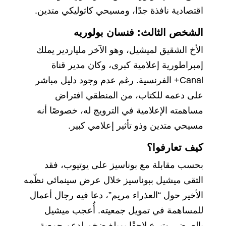
اقتصادية نافذة جدًا، ومسيحي كاثوليكي متدين.
الشخص الثالث: فنسان بولوريه
الأخ الشقيق لميشيل، وهو الآخر ملياردير يملك
إمبراطورية إعلامية كبرى، وكان مدير قناة
Canal+ الفرنسية. رغم عدم وجود دليل مباشر
على دعمه للكتاب، من المنطقي افتراض
مساهمته الإعلامية في الترويج له، خصوصًا أنه
مسيحي متدين وذو تأثير إعلامي كبير.
كيف تعارفوا؟
بحسب مقابلة مع بوناسيز على يوتيوب، فقد
التقى ميشيل ببوناسيز خلال عرض سينمائي نظّمه
الأخير حول “العذراء مريم”، دعا فيه رجال أعمال
للمساهمة في تمويل جمعيته. أُعجب ميشيل
بالعرض، وتبرع لاحقًا بمبلغ ضخم لدعم جمعية