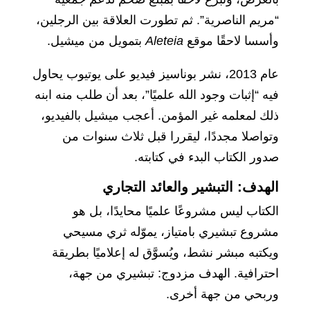
“مريم الناصرية”. ثم تطورت العلاقة بين الرجلين،
وأسسا لاحقًا موقع
Aleteia
بتمويل من ميشيل.
عام 2013، نشر بوناسيز فيديو على يوتيوب يحاول
فيه “إثبات وجود الله علميًا”، بعد أن طلب منه ابنه
ذلك لمعلمه غير المؤمن. أعجب ميشيل بالفيديو،
وتواصلا مجددًا، ليقررا قبل ثلاث سنوات من
صدور الكتاب البدء في كتابته.
الهدف: التبشير والعائد التجاري
الكتاب ليس مشروعًا علميًا محايدًا، بل هو
مشروع تبشيري بامتياز، يموّله ثري مسيحي
ويكتبه مبشر نشط، ويُسوَّق له إعلاميًا بطريقة
احترافية. الهدف مزدوج: تبشيري من جهة،
وربحي من جهة أخرى.