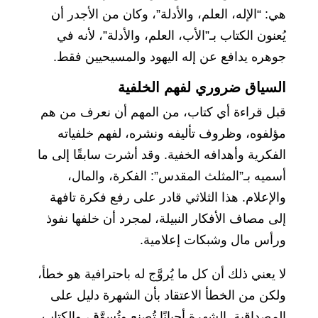
هي: “الإله، العلم، والأدلة”، وكان من الأجدر أن
يُعنون الكتاب بـ”الأب، العلم، والأدلة”، لأنه في
جوهره يدافع عن إله اليهود والمسيحيين فقط.
السياق ضروري لفهم الخلفية
قبل قراءة أي كتاب، من المهم أن نعرف من هم
مؤلفوه، وظروف تأليفه ونشره، لفهم خلفياته
الفكرية وأهدافه الخفية. وقد أشرت سابقًا إلى ما
أسميه بـ”المثلث المقدس”: الفكرة، والمال،
والإعلام. هذا الثلاثي قادر على رفع فكرة تافهة
إلى مصاف الأفكار النبيلة، لمجرد أن خلفها نفوذ
ورأس مال وشبكات إعلامية.
لا يعني ذلك أن كل ما يُروَّج له باحترافية هو خطأ،
ولكن من الخطأ الاعتقاد بأن الشهرة دليل على
المصداقية. الشهرة أحيانًا تُصنع وتُسوَّق، والكتاب