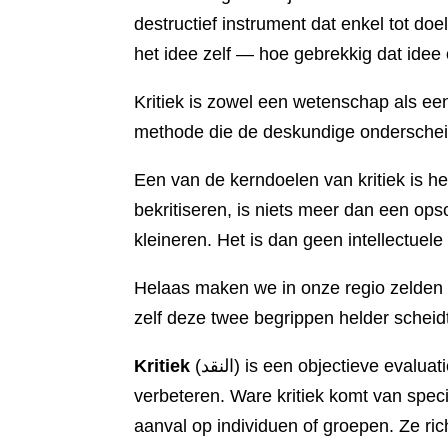
destructief instrument dat enkel tot do
het idee zelf — hoe gebrekkig dat idee 
Kritiek is zowel een wetenschap als e
methode die de deskundige onderschei
Een van de kerndoelen van kritiek is he
bekritiseren, is niets meer dan een op
kleineren. Het is dan geen intellectuel
Helaas maken we in onze regio zelden 
zelf deze twee begrippen helder scheid
Kritiek
(النقد) is een objectieve evaluatie die zowel de sterke als de zwakke punten van een idee belicht, met als doel de zwakheden te
verbeteren. Ware kritiek komt van spec
aanval op individuen of groepen. Ze richt