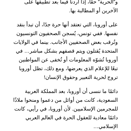
و”الحرية” حقًا، إذا أردنا فيما بعد تطبيقها على
الآخرين أو المطالبة بها.
على أوروبا، التي تعتقد أنها حرة جدًا، أن تبدأ بنقد
نفسها. ففي تونس، يُسجن الصحفيون التونسيون
وتُرقب بعض الصحفيين الأجانب. بينما في الولايات
المتحدة يُقتلون ويتم قصفهم بشكل مباشر… في
أوروبا تُشوّه المعلومات أو تُخفى عن المواطنين
تبعًا للإعلام الذي يعرضها، ومع ذلك، تظل أوروبا
تروج لحرية التعبير وحقوق الإنسان!
دائمًا ما ننسى أن أوروبا، بعد المملكة العربية
السعودية، كانت من أوائل من دعموا ومنحوا ملاذًا
للمجرمين الإسلاميين. لأن أوروبا، في رأيي، كانت
دائمًا معادية للعقول الحرة في العالم العربي
الإسلامي…