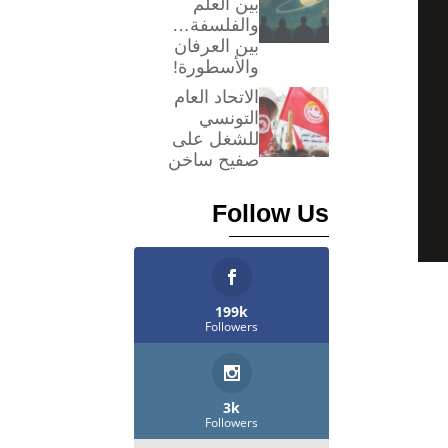
بين العلم
والفلسفة…
بين العرفان
والأسطورة!
الاتحاد العام
التونسي
للشغل على
صفيح ساخن
Follow Us
199k
Followers
3k
Followers