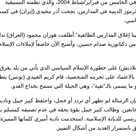
وكما فعلت في الاجتماع العلماني الذي عقد في الخامس من فبراير/شباط 2004، والذي نظمته التنسيقية
لرموز الدينية في المدارس، نجحت آذر مجيدي (إيران) في كس
ياسي.
ا إغلاق المدارس الطائفية”.أطلقت هوزان محمود (العراق) نداء
من دكتاتورية صدام حسين، وأصبح الآن خاضعاً لإملاءات الإسلام
غلاديش) على خطورة الإسلام السياسي الذي يأتي من بلد يغرق
اعتماد على تجربته الشخصية، قام كريم العبيدي (تونس) بتط
و ما يسمى بالـ”تقية”، وهي الحيلة التي تسمح بخداع العدو.
ن الرسالة لم تظهر أي تردد أو خجل، واحتفظ كبير جبيل ونادية
خانعين. وطالب كبير جبيل بقوة بحقه في عدم تصنيفه كمسلم بن
سي للديانة الإسلامية. استخدمت نادية أميري كلماتها المميزة
 باستمرار العديد من أشكال التمييز.