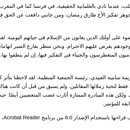
، عندما نادى بالعلمانية الحقيقية، في فرنسا كما في المغرب
وهر تفكير الأخ طارق رمضان، ومن جانبي دافعت عن الحق ف
وء على أولئك الذين يعانون من الإسلام في حياتهم اليومية. لقد
جودهم يفرض عليهم الاحترام. ونحن ننتظر بفارغ الصبر اتهاما
اميون المتغطرسون والجبناء في التفكير فيها، إن لم ينطقوا بها،
يمة سامية العبيدي، رئيسة الجمعية المنظمة. لقد لاحظنا بتأثر ك
 فقط لتحية زملائها المقاتلين. ولم يسبق من قبل أن كانت هناك
 ولكن هذه المبادرة الممتازة أثارت غضب المتعصبين أيضًا: حي
جميع مساهمات المتحدثين في المؤتمر (يجب قراءتها باستخدام الإصدار 6.0 من برنامج Acrobat Reader،