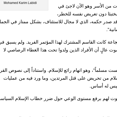
Mohamed Karim Labidi
ت من الأسر وهو الآن لاجئ في
مختبئا دون تعريض نفسه للخطر،
 صدر حكمه، الذي لا مجال للاستئناف، بشكل ممتاز في الجمل
نية”.
جاعة كانت القاسم المشترك لهذا المؤتمر الفريد. ولم يسبق في
ت عالٍ أن الأفراد الذين ولدوا تحت هذا الغطاء الرصاصي لا
ست مسلماً”، وهو اتهام رائع للإسلام. واستناداً إلى نصوص القر
إسلام من تحريض على قتل المرتدين، وما ورد فيه من عمليات
ة ليس له أساس.
 صوت لهم برفع مستوى الوعي حول ضرر خطاب الإسلام السياس