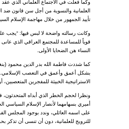
العلمانية والنسوية من أجل سن قانون ضد ا
تأييد الجمهور من خلال مهاجمة الإسلام الس
وكانت رسالته واضحة لا لبس فيها: “يجب علين
قوياً للمساعدة للمجتمع العراقي الذي عانى 
النساء هن الضحايا الأولى.
كما شددت فاطمة الله بدر الدين محمود (بن
بشكل أعمق وأعمق في التعصب الإسلامي. بال
الاستراتيجية الخبيثة للمفجرين المتعصبين، أ
ونظرا لحجم الخطر الذي أبداه المتحدثون، فإ
أميري بسهامهما لأنصار الإسلام السياسي ال
على اسمه العائلي، وندد بوجود المجلس الفرن
للترويج للعلمانية، دون أن تنسى أن تذكر بحق