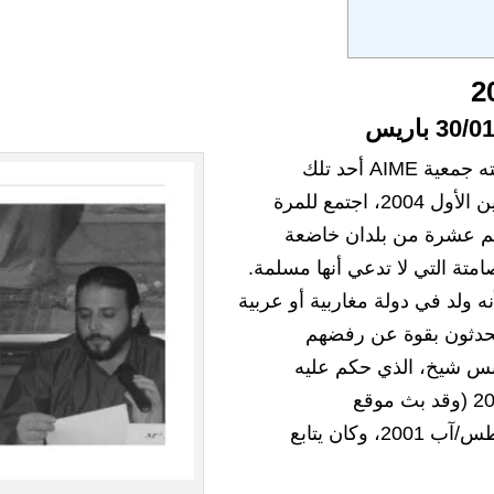
وكان مؤتمر “الإسلام ضد الإسلام” الذي نظمته جمعية AIME أحد تلك
الأحداث البارزة. في الثلاثين من أكتوبر/تشرين الأول 2004، اجتمع للمرة
نهم عشرة من بلدان خاضعة
صامتة التي لا تدعي أنها مسلمة.
ه ولد في دولة مغاربية أو عربية
تحدثون بقوة عن رفضهم
ونس شيخ، الذي حكم عليه
بالإعدام بتهمة التجديف في باكستان عام 2001 (وقد بث موقع
atheisme.org هذه المعلومات في 21 أغسطس/آب 2001، وكان يتابع