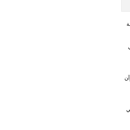
ة
آن
ي