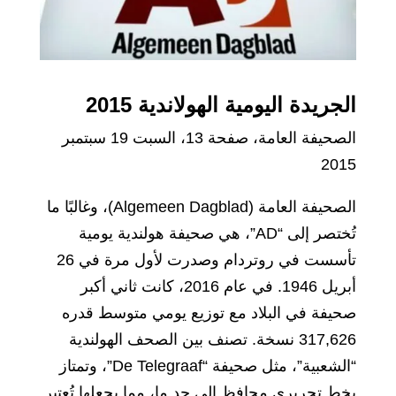
الجريدة اليومية الهولاندية 2015
الصحيفة العامة، صفحة 13، السبت 19 سبتمبر
2015
الصحيفة العامة (Algemeen Dagblad)، وغالبًا ما
تُختصر إلى “AD”، هي صحيفة هولندية يومية
تأسست في روتردام وصدرت لأول مرة في 26
أبريل 1946. في عام 2016، كانت ثاني أكبر
صحيفة في البلاد مع توزيع يومي متوسط قدره
317,626 نسخة. تصنف بين الصحف الهولندية
“الشعبية”، مثل صحيفة “De Telegraaf”، وتمتاز
بخط تحريري محافظ إلى حد ما، مما يجعلها تُعتبر