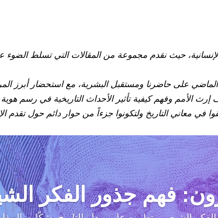
إنسانية، حيث نقدم مجموعة من المقالات التي تسلط الضوء ع
الماضي على حاضرنا ومستقبل البشرية، مع استحضار أبرز المر
إرث الأمم وفهم كيفية تأثير الأحداث التاريخية في رسم هوية 
قوا في معاني التاريخ ولتكونوا جزءاً من حوار دائم حول تقدم الإ
رون: فهم جذور الفكر الش
لفكر الشيعي وتطوره على مدار التاريخ، شكّلت المذاهب