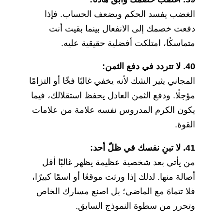
الغضب يفسد الحكم ويضعف الحساب. فإذا
دفعت خصمك إلى الانفعال بينما بقيت أنت
متماسكًا، امتلكت أفضلية حقيقية عليه.
40. لا تتردد في دفع الثمن:
المجاني يثير الشك لأنه يخفي غالبًا فخًا أو التزامًا
مؤجلًا. ودفع الثمن العادل يحفظ استقلالك، فيما
يكون الكرم المدروس نفسه علامة من علامات
القوة.
41. لا تبنِ نفسك في ظلّ أحد:
من يأتي بعد شخصية عظيمة يظهر غالبًا أقل
أصالة منها. لذلك إذا ورثت موقعًا أو اسمًا كبيرًا،
فلا تتماهَ مع الماضي؛ بل اصنع مسارك الخاص
وتحرر من سطوة النموذج السابق.