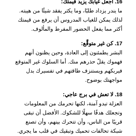
16. اجعل غيابك يزيد قيمتك:
ما يندر يزداد طلبًا، وما يكثر يفقد شيئًا من هيبته.
لذلك يمكن للغياب المدروس أن يرفع من قيمتك
أكثر مما يفعل الحضور المفرط والمألوف.
17. كن غير متوقَّع:
البشر يطمئنون إلى العادة، وحين يظنون أنهم
فهموك يقلّ حذرهم منك. أما السلوك غير المتوقع
فيربكهم ويستنزف طاقتهم في تفسيرك بدل
مواجهتك بوضوح.
18. لا تعش في برج عاجي:
العزلة تبدو آمنة، لكنها تحرمك من المعلومات
وتجعلك هدفًا سهلًا للشكوك. الأفضل أن تبقى
قريبًا من الناس، وأن تتحرك بينهم، وأن تصنع
شبكة تحالفات تحميك وتبقيك في قلب ما يجري.