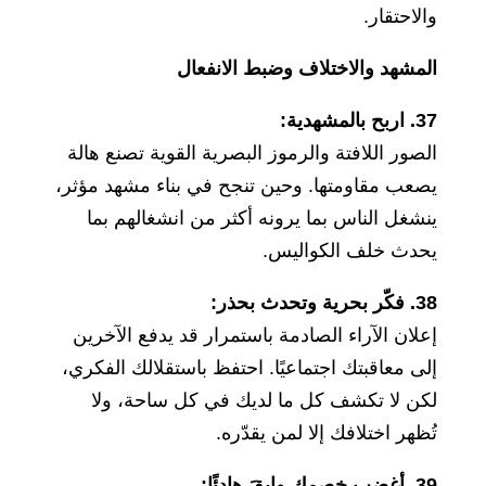
والاحتقار.
المشهد والاختلاف وضبط الانفعال
37. اربح بالمشهدية:
الصور اللافتة والرموز البصرية القوية تصنع هالة
يصعب مقاومتها. وحين تنجح في بناء مشهد مؤثر،
ينشغل الناس بما يرونه أكثر من انشغالهم بما
يحدث خلف الكواليس.
38. فكّر بحرية وتحدث بحذر:
إعلان الآراء الصادمة باستمرار قد يدفع الآخرين
إلى معاقبتك اجتماعيًا. احتفظ باستقلالك الفكري،
لكن لا تكشف كل ما لديك في كل ساحة، ولا
تُظهر اختلافك إلا لمن يقدّره.
39. أغضب خصمك وابقَ هادئًا: