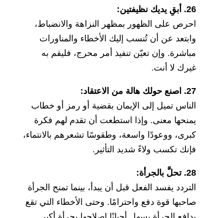
26. أبقِ يديك نظيفتين:
احرص على الظهور بمظهر النزاهة والانضباط،
وابتعد عن أن تُنسب إليك الأخطاء والمناورات
مباشرة. وإن تعيّن تنفيذ أمر محرج، فليقم به
غيرك لا أنت.
27. اصنع حولك هالة من الاعتقاد:
الناس تميل إلى الإيمان بقضية أو رمز أو خطاب
يمنحها معنى. وإذا استطعت أن تقدم لهم فكرة
كبرى، ووعودًا واسعة، وطقوسًا تشعرهم بالانتماء،
فإنك تكسب ولاءً شديد التأثير.
28. تحلَّ بالجرأة:
التردد يفسد الفعل قبل أن يبدأ، بينما تمنح الجرأة
صاحبها قوة دفع واحترامًا. وحتى الأخطاء التي تقع
بدافع الجرأة يسهل أحيانًا إصلاحها بجرأة أكبر.