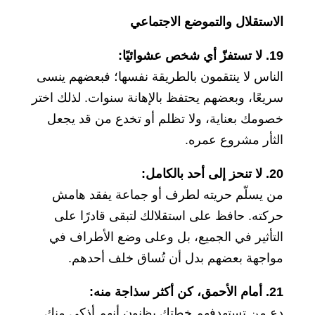
الاستقلال والتموضع الاجتماعي
19. لا تستفزّ أي شخص عشوائيًا:
الناس لا ينتقمون بالطريقة نفسها؛ فبعضهم ينسى
سريعًا، وبعضهم يحتفظ بالإهانة سنوات. لذلك اختر
خصومك بعناية، ولا تظلم أو تخدع من قد يجعل
الثأر مشروع عمره.
20. لا تنحز إلى أحد بالكامل:
من يسلّم حريته لطرف أو جماعة يفقد هامش
حركته. حافظ على استقلالك لتبقى قادرًا على
التأثير في الجميع، بل وعلى وضع الأطراف في
مواجهة بعضهم بدل أن تُساق خلف أحدهم.
21. أمام الأحمق، كن أكثر سذاجة منه:
دع من تستهدفهم خطتك يظنون أنهم أذكى منك.