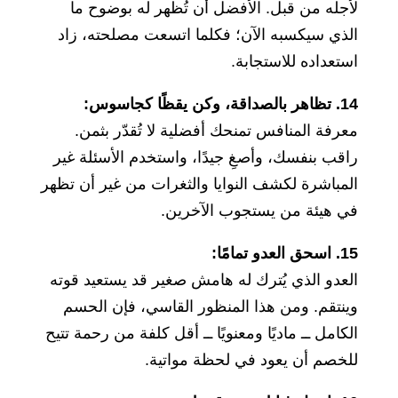
لأجله من قبل. الأفضل أن تُظهر له بوضوح ما
الذي سيكسبه الآن؛ فكلما اتسعت مصلحته، زاد
استعداده للاستجابة.
14. تظاهر بالصداقة، وكن يقظًا كجاسوس:
معرفة المنافس تمنحك أفضلية لا تُقدّر بثمن.
راقب بنفسك، وأصغِ جيدًا، واستخدم الأسئلة غير
المباشرة لكشف النوايا والثغرات من غير أن تظهر
في هيئة من يستجوب الآخرين.
15. اسحق العدو تمامًا:
العدو الذي يُترك له هامش صغير قد يستعيد قوته
وينتقم. ومن هذا المنظور القاسي، فإن الحسم
الكامل ــ ماديًا ومعنويًا ــ أقل كلفة من رحمة تتيح
للخصم أن يعود في لحظة مواتية.