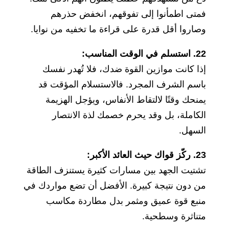
فمتى اطمأنوا إلى تفوقهم، انخفض حذرهم
وصاروا أقل قدرة على قراءة ما تخفيه من نوايا.
22. استسلم في الوقت المناسب:
إذا كانت موازين القوة ضدك، فلا تُهدر نفسك
باسم الشرف المجرد. فالاستسلام المؤقت قد
يمنحك وقتًا لالتقاط الأنفاس، ويؤجل الهزيمة
الكاملة، بل وقد يحرم خصمك لذة الانتصار
السهل.
23. ركّز قواك حيث العائد الأكبر:
تشتيت الجهد بين مسارات كثيرة يستنزف الطاقة
من دون نتيجة كبيرة. الأفضل أن تضع مواردك في
منبع قوة عميق ومثمر بدل مطاردة مكاسب
متناثرة وسطحية.