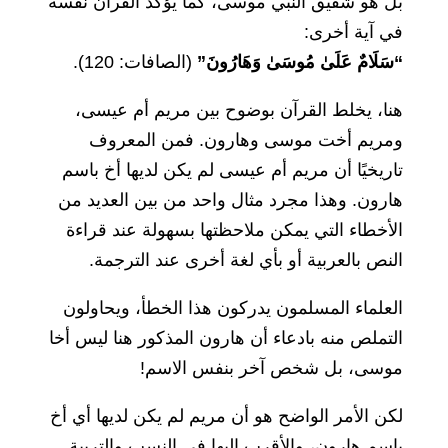
بل هو شقيق النبي موسى، كما يؤكد القرآن نفسه
في آية أخرى:
“سَلَامٌ عَلَىٰ مُوسَىٰ وَهَارُونَ”
(الصافات: 120).
هنا، يخلط القرآن بوضوح بين مريم أم عيسى،
ومريم أخت موسى وهارون. فمن المعروف
تاريخيًا أن مريم أم عيسى لم يكن لديها أخ باسم
هارون. وهذا مجرد مثال واحد من بين العديد من
الأخطاء التي يمكن ملاحظتها بسهولة عند قراءة
النص بالعربية أو بأي لغة أخرى عند الترجمة.
العلماء المسلمون يدركون هذا الخطأ، ويحاولون
التملص منه بادعاء أن هارون المذكور هنا ليس أخا
موسى، بل شخص آخر بنفس الاسم!
لكن الأمر الواضح هو أن مريم لم يكن لديها أي أخ
باسم هارون، والأقرب إليها في النسب والتربية