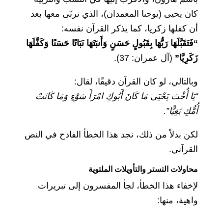
كان يحيى (يوحنا المعمدان)، الذي تربّى معها بعد
أن كفلها زكريا، كما يذكر القرآن نفسه:
“فَتَقَبَّلَهَا رَبُّهَا بِقَبُولٍ حَسَنٍ وَأَنبَتَهَا نَبَاتًا حَسَنًا وَكَفَّلَهَا
زَكَرِيَّا”
(آل عمران: 37).
وبالتالي، لو كان القرآن دقيقًا، لقال:
“يَا أُخْتَ يَحْيَى مَا كَانَ أَبُوكِ امْرَأَ سَوْءٍ وَمَا كَانَتْ
أُمُّكِ بَغِيًّا”.
لكن بدلاً من ذلك، نجد هذا الخطأ الفادح في النص
القرآني.
محاولات التستر والتأويلات الملتوية
لإخفاء هذا الخطأ، لجأ المفسرون إلى تبريرات
واهية، منها: