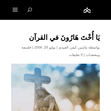
يَا أُخْتَ هَارُونَ في القرآن
بواسطة
ماسين كيفن العبيدي
|
يوليو 29, 2006
|
فلسفة
ومعتقدات
|
0 تعليقات