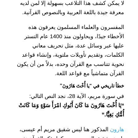
لا يمكن كشف هذا التلاعب بسهولة إلا لمن لديه
معرفة جيدة باللغة العربية وبالنصوص القرآنية.
المفسرون والعلماء المسلمون يعرفون هذه
الأخطاء جيدًا، ويحاولون منذ 1400 عام التستر
عليها عبر وسائل عدة، مثل تحريف معاني
الكلمات، وتقديم تأويلات ملتوية، وإنشاء قواعد
نحوية تتناسب مع القرآن وحده، بدلاً من أن يكون
القرآن متماشياً مع قواعد اللغة.
خطأ تاريخي في “يا أُخْتَ هَارُونَ”
في سورة مريم، الآية 28، نجد النص التالي:
“يَا أُخْتَ هَارُونَ مَا كَانَ أَبُوكِ امْرَأَ سَوْءٍ وَمَا كَانَتْ
أُمُّكِ بَغِيًّا.”
هارون
المذكور هنا ليس شقيق مريم أم عيسى،