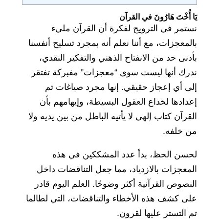
يَا أُخْتَ هَارُونَ في القرآن
نستمر في الترويج لفكرة أن القرآن مليء
بالمعجزات، مع أننا نعلم أنه بمجرد تسليح أنفسنا
بأدنى حد من الانفتاح الذهني والتفكير النقدي،
ندرك أنها ليست سوى “معجزات” مفبركة تفتقر
إلى أي إعجاز حقيقي. إنها مجرد صياغات تم
إعدادها لخداع العقول البسيطة، وإيهامهم بأن
القرآن كتاب إلهي لا يأتيه الباطل من بين يديه ولا
من خلفه.
لحسن الحظ، بدأ عدد المشككين في هذه
المعجزات بالازدياد، مما جعل التناقضات داخل
النصوص القرآنية أكثر وضوحًا. العلم اليوم قادر
على كشف هذه الأخطاء والتناقضات، التي لطالما
تم التستر عليها لقرون.