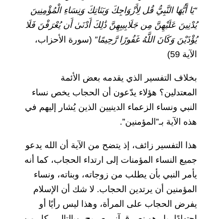
“يَا أَيُّهَا النَّبِيُّ قُل لِأَزْوَاجِكَ وَبَنَاتِكَ وَنِسَاءِ الْمُؤْمِنِينَ
يُدْنِينَ عَلَيْهِنَّ مِن جَلَابِيبِهِنَّ ذَٰلِكَ أَدْنَىٰ أَن يُعْرَفْنَ فَلَا
يُؤْذَيْنَ وَكَانَ اللَّهُ غَفُورًا رَّحِيمًا”
(سورة الأحزاب،
الآية 59)
بخلاف التفسير الذي يقدمه بعض الأئمة
المعتدلين؟ هؤلاء يدّعون أن الحجاب يخص نساء
النبي ونساء الزعماء الدينيين الذين يُشار إليهم في
هذه الآية بـ”المؤمنين”.
هذا التفسير زائف، إذ يتضح من الآية أن الله يدعو
جميع النساء المؤمنات إلى ارتداء الحجاب، كما أنه
يأمر النبي بأن يطلب من زوجاته، وبناته، ونساء
المؤمنين أن يرتدين الحجاب. لا شك أن الإسلام
يفرض الحجاب على المرأة، وهذا ليس رأيًا أو
اجتهادًا، بل هو نص قرآني صريح. وبالتالي، كل من