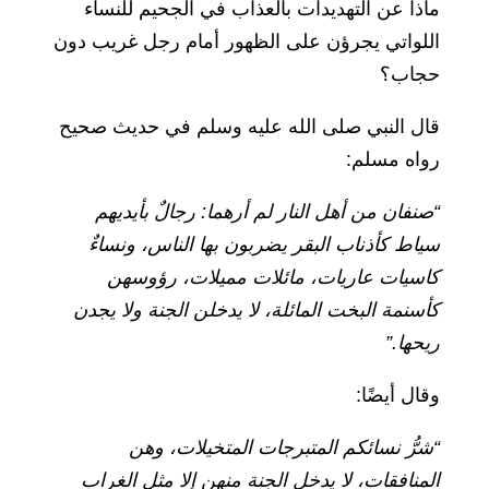
ماذا عن التهديدات بالعذاب في الجحيم للنساء
اللواتي يجرؤن على الظهور أمام رجل غريب دون
حجاب؟
قال النبي صلى الله عليه وسلم في حديث صحيح
رواه مسلم:
“صنفان من أهل النار لم أرهما: رجالٌ بأيديهم
سياط كأذناب البقر يضربون بها الناس، ونساءٌ
كاسيات عاريات، مائلات مميلات، رؤوسهن
كأسنمة البخت المائلة، لا يدخلن الجنة ولا يجدن
ريحها.”
وقال أيضًا:
“شرُّ نسائكم المتبرجات المتخيلات، وهن
المنافقات، لا يدخل الجنة منهن إلا مثل الغراب