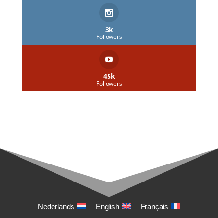
3k
Followers
45k
Followers
Nederlands
English
Français