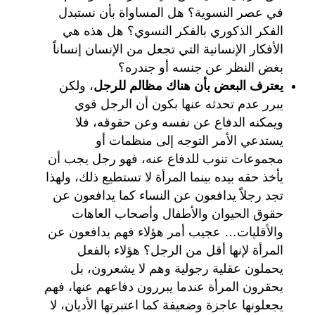
في عصر النسوية؟ هل المساواة بأن نستبدل
الفكر الذكوري بالفكر النسوي؟ هل هذه هي
الأفكار الإنسانية التي تجعل من الإنسان إنساناً
بغض النظر عن جنسه أو جندره؟
يعترف البعض بأن هناك مظالم للرجل
، ولكن
يبرر عدم تحدثه عنها بكون أن الرجل قوي
ويمكنه الدفاع عن نفسه وعن حقوقه، فلا
يستدعي الأمر التوجه إلى منظمات أو
مجموعات تنوب للدفاع عنه، فهو رجل يجب أن
يأخذ حقه بيده بينما المرأة لا تستطيع ذلك، ولهذا
تجد رجلاً يدافعون عن النساء كما يدافعون عن
حقوق الحيوان والأطفال وأصحاب العاهات
والأقليات… عجيب أمر هؤلاء فهم يدافعون عن
المرأة لإنها أقل من الرجل؟ هؤلاء بالفعل
يحملون عقلية رجولية وهم لا يشعرون، بل
يحقرون المرأة عندما يبررون دفاعهم عنها، فهم
يجعلونها عاجزة وضعيفة كما اعتبرتها الأديان، لا