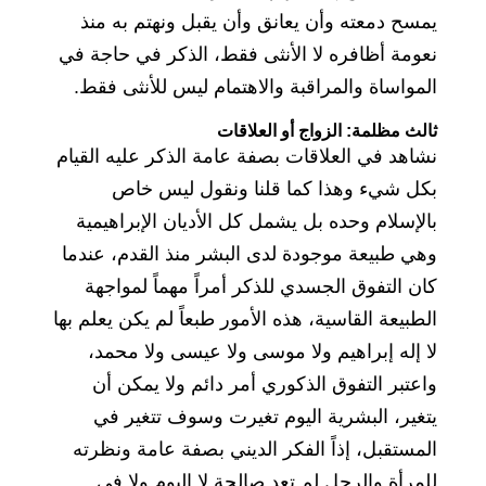
يمسح دمعته وأن يعانق وأن يقبل ونهتم به منذ
نعومة أظافره لا الأنثى فقط، الذكر في حاجة في
المواساة والمراقبة والاهتمام ليس للأنثى فقط.
ثالث مظلمة: الزواج أو العلاقات
نشاهد في العلاقات بصفة عامة الذكر عليه القيام
بكل شيء وهذا كما قلنا ونقول ليس خاص
بالإسلام وحده بل يشمل كل الأديان الإبراهيمية
وهي طبيعة موجودة لدى البشر منذ القدم، عندما
كان التفوق الجسدي للذكر أمراً مهماً لمواجهة
الطبيعة القاسية، هذه الأمور طبعاً لم يكن يعلم بها
لا إله إبراهيم ولا موسى ولا عيسى ولا محمد،
واعتبر التفوق الذكوري أمر دائم ولا يمكن أن
يتغير، البشرية اليوم تغيرت وسوف تتغير في
المستقبل، إذاً الفكر الديني بصفة عامة ونظرته
للمرأة والرجل لم تعد صالحة لا اليوم ولا في