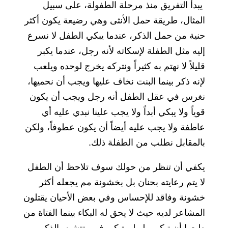
يبدأ التفريق منذ مرحلة الطفولة، على سبيل
المثال، طريقة حمل الأنثى وهي رضيعة يكون أكثر
حنية من حمل الذكر، عندما يبكي الطفل لا نسرع
إليه مثل الطفلة لإسكاته لأنه رجل، عندما يكبر
قليلاً لا نهتم به كثيراً ونتركه يخرج لوحده ويلعب
لإنه ذكر بينما البنت نخاف عليها ويجب أن نحميها،
نغرس في عقل الطفل أنه رجل ويجب أن يكون
قوياً ولا يبكي أبداً ولا يجب علينا نبدي عليه أي
عاطفة ولا يجب عليه أيضاً أن يكون عطوفاً، ولكن
بالمقابل نطلب من الطفلة ذلك.
يكفي أن تنظر من حولك سوف تلاحظ أن الطفل
لا يتم رعايته بحنان بل بخشونة مم يجعله أكثر
خشونة وفاقد للإحساس وفي بعض الأحيان يقتلون
المشاعر لديه حيث لا يحق له البكاء بينما الفتاة من
طبعها أن تبكي ولو لم تبكي فهي تتشبه بالذكور،