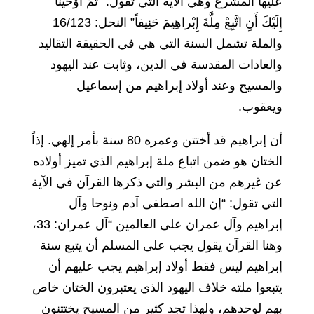
عليها المشرع وهي الآية التي تقول: “ثُمَّ أَوْحَيْنا
إِلَيْكَ أَنِ اتَّبِعْ مِلَّةَ إِبْراهِيمَ حَنِيفاً” النحل: 16/123
والملة تشمل السنة التي هي في الحقيقة التقاليد
والعادات المقدسة في الدين، وثابت عند اليهود
والمسيح وعند أولاد إبراهيم من إسماعيل
ويعقوب.
أن إبراهيم قد أختتن وعمره 80 سنة بأمر إلهي. إذاً
الختان هو ضمن اتباع ملة إبراهيم الذي تميز أولاده
عن غيرهم من البشر والتي ذكرها القرآن في الآية
التي تقول: “إن الله اصطفى آدم ونوحا وآل
إبراهيم وآل عمران على العالمين “آل عمران: 33،
وهنا القرآن يقول يجب على المسلم أن يتبع سنة
إبراهيم ليس فقط أولاد إبراهيم يجب عليهم أن
يتبعوا ملته خلاف اليهود الذي يعتبرون الختان خاص
بهم لوحدهم، ولهذا تجد كثير من المسيح يختتنون