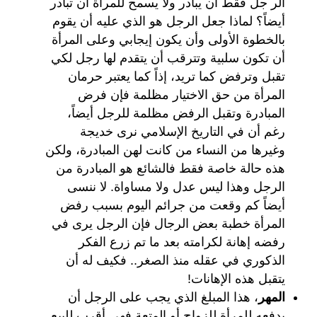
الر جل فقط ان يبادر ولا يسمح للمرأة أن تبادر
أيضاً؟ لماذا جعل الرجل هو الذي عليه أن يقوم
بالخطوة الأولى وأن يكون إيجابي وعلى المرأة
أن تكون سلبية وتترقب أن يتقدم لها رجل لكي
تقبل وترفض كما تريد، إذاً كما يعتبر حرمان
المرأة من حق الاختيار مظلمة فإن فرض
المبادرة وتقبل الرفض مظلمة للرجل أيضاً،
رغم أن في التاريخ الإسلامي نرى خديجة
وغيرها من النساء من كانت لهن المبادرة، ولكن
هذه حالة خاصة فقط فالشائع هو المبادرة من
الرجل وهذا ليس عدل ولا مساواة. لا ننسى
أيضاً كم وقعت من جرائم اليوم بسبب رفض
المرأة خطبة بعض الرجال فإن الرجل يرى في
رفضه إهانة لكرامته بعد ما تم زرع الفكر
الذكوري في عقله منذ الصغر.. فكيف له أن
يتقبل هذه الإهانات!
المهر
، هذا المبلغ الذي يجب على الرجل أن
يدفعه للمرأة للزواج أو المتعة فهي أقرب للبيع