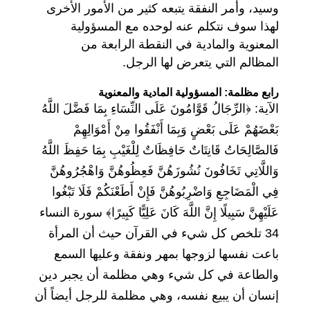
وسيد، وأمر النفقة يتبعه كثير من الأمور الأخرى
لهذا سوف نتكلم عنه لوحده مع المسؤولية
المعنوية والمادية في النقطة الرابعة من
المظالم التي يتعرض لها الرجل.
رابع مظلمة: المسؤولية المادية والمعنوية
الآية: ﴿الرِّجَالُ قَوَّامُونَ عَلَى النِّسَاءِ بِمَا فَضَّلَ اللَّهُ
بَعْضَهُمْ عَلَى بَعْضٍ وَبِمَا أَنْفَقُوا مِنْ أَمْوَالِهِمْ
فَالصَّالِحَاتُ قَانِتَاتٌ حَافِظَاتٌ لِلْغَيْبِ بِمَا حَفِظَ اللَّهُ
وَاللَّاتِي تَخَافُونَ نُشُوزَهُنَّ فَعِظُوهُنَّ وَاهْجُرُوهُنَّ
فِي الْمَضَاجِعِ وَاضْرِبُوهُنَّ فَإِنْ أَطَعْنَكُمْ فَلَا تَبْغُوا
عَلَيْهِنَّ سَبِيلًا إِنَّ اللَّهَ كَانَ عَلِيًّا كَبِيرًا﴾ سورة النساء
34 تلخص كل شيء في القرآن حيث أن المرأة
باعت نفسها لزوجها بمهر ونفقة وعليها السمع
والطاعة في كل شيء وهي مظلمة أن يجبر دين
إنسان أن يبيع نفسه، وهي مظلمة للرجل أيضاً أن