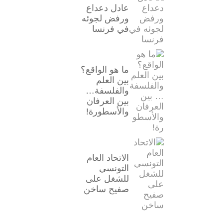
عادل دعداع
ورفض لجوئه
في فرنسا
ما هو الواقع؟
بين العلم
والفلسفة…
بين العرفان
والأسطورة!
الاتحاد العام
التونسي
للشغل على
صفيح ساخن