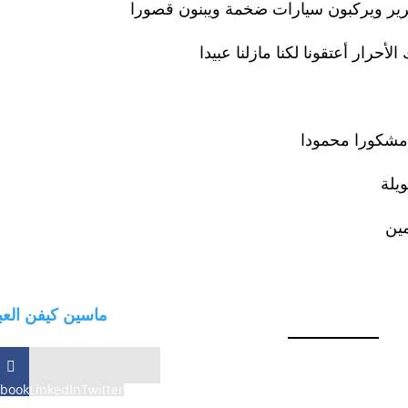
حرير ويركبون سيارات ضخمة ويبنون قصورا
لأحرار أعتقونا لكنا مازلنا عبيدا
 مشكورا محمودا
يلة
مين
ماسين كيفن العب
ebook
LinkedIn
Twitter