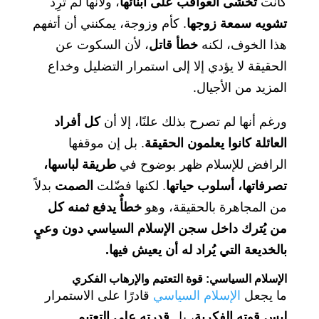
كانت
تخشى العواقب على أبنائها
، ولأنها لم تُرِد
تشويه سمعة زوجها
. كأم وزوجة، يمكنني أن أتفهم
هذا الخوف، لكنه
خطأ قاتل
، لأن السكوت عن
الحقيقة لا يؤدي إلا إلى استمرار التضليل وخداع
المزيد من الأجيال.
ورغم أنها لم تصرح بذلك علنًا، إلا أن
كل أفراد
العائلة كانوا يعلمون الحقيقة
. بل إن موقفها
الرافض للإسلام ظهر بوضوح في
طريقة لباسها،
تصرفاتها، أسلوب حياتها
. لكنها فضّلت
الصمت
بدلاً
من المجاهرة بالحقيقة، وهو
خطأٌ يدفع ثمنه كل
من يُترك داخل سجن الإسلام السياسي دون وعيٍ
بالخديعة التي يُراد له أن يعيش فيها.
الإسلام السياسي: قوة التعتيم والإرهاب الفكري
ما يجعل
الإسلام السياسي
قادرًا على الاستمرار
ليس قوته الفكرية
، بل
قدرته على التعتيم