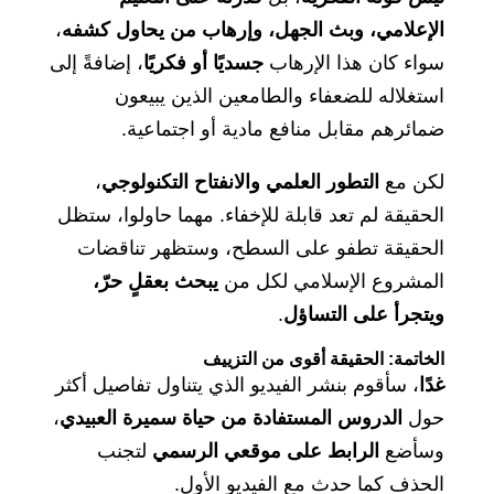
الإعلامي، وبث الجهل، وإرهاب من يحاول كشفه
،
سواء كان هذا الإرهاب
جسديًا أو فكريًا
، إضافةً إلى
استغلاله للضعفاء والطامعين الذين يبيعون
ضمائرهم مقابل منافع مادية أو اجتماعية.
لكن مع
التطور العلمي والانفتاح التكنولوجي
،
الحقيقة لم تعد قابلة للإخفاء. مهما حاولوا، ستظل
الحقيقة تطفو على السطح، وستظهر تناقضات
المشروع الإسلامي لكل من
يبحث بعقلٍ حرّ،
ويتجرأ على التساؤل
.
الخاتمة: الحقيقة أقوى من التزييف
غدًا
، سأقوم بنشر الفيديو الذي يتناول تفاصيل أكثر
حول
الدروس المستفادة من حياة سميرة العبيدي
،
وسأضع
الرابط على موقعي الرسمي
لتجنب
الحذف كما حدث مع الفيديو الأول.