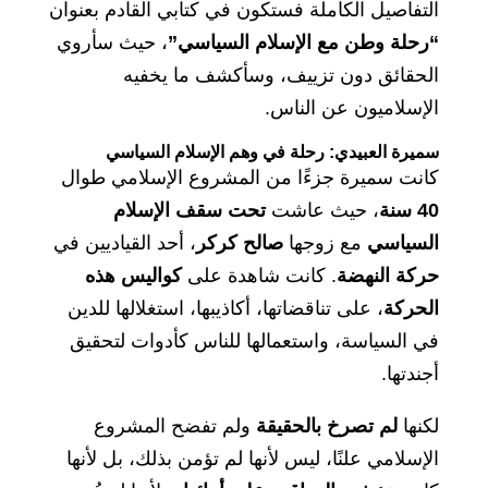
التفاصيل الكاملة فستكون في كتابي القادم بعنوان
“رحلة وطن مع الإسلام السياسي”
، حيث سأروي
الحقائق دون تزييف، وسأكشف ما يخفيه
الإسلاميون عن الناس.
سميرة العبيدي: رحلة في وهم الإسلام السياسي
كانت سميرة جزءًا من المشروع الإسلامي طوال
40 سنة
، حيث عاشت
تحت سقف الإسلام
السياسي
مع زوجها
صالح كركر
، أحد القياديين في
حركة النهضة
. كانت شاهدة على
كواليس هذه
الحركة
، على تناقضاتها، أكاذيبها، استغلالها للدين
في السياسة، واستعمالها للناس كأدوات لتحقيق
أجندتها.
لكنها
لم تصرخ بالحقيقة
ولم تفضح المشروع
الإسلامي علنًا، ليس لأنها لم تؤمن بذلك، بل لأنها