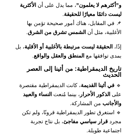
و”أكثرهم لا يعلمون”
، مما يدل على أن
الأكثرية
ليست دائمًا معيارًا للحقيقة
.
📌 في المقابل، هناك أمور صحيحة تؤمن بها
الأغلبية، مثل أن
الشمس تشرق من الشرق
.
إذًا،
الحقيقة ليست مرتبطة بالأغلبية أو الأقلية
، بل
بمدى توافقها مع
المنطق والعقل والواقع
.
تاريخ الديمقراطية: من أثينا إلى العصر
الحديث
🔹
في أثينا القديمة
، كانت الديمقراطية مقتصرة
على
الذكور الأحرار
، بينما مُنعت
النساء والعبيد
والأجانب
من المشاركة.
🔹 استغرق تطور الديمقراطية قرونًا، ولم تكن
مجرد
قرار سياسي مفاجئ
، بل نتاج تجربة
اجتماعية طويلة.