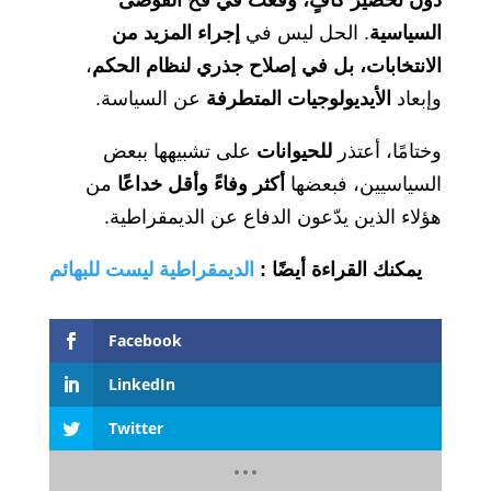
دون تحضير كافٍ، وقعت في فخ الفوضى
السياسية
. الحل ليس في
إجراء المزيد من
الانتخابات، بل في إصلاح جذري لنظام الحكم
،
وإبعاد
الأيديولوجيات المتطرفة
عن السياسة.
وختامًا، أعتذر
للحيوانات
على تشبيهها ببعض
السياسيين، فبعضها
أكثر وفاءً وأقل خداعًا
من
هؤلاء الذين يدّعون الدفاع عن الديمقراطية.
يمكنك
القراءة
أيضًا
:
الديمقراطية
ليست
للبهائم
Facebook
LinkedIn
Twitter