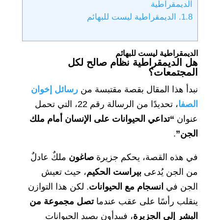
الديمقراطية
1.8.
الديمقراطية ليست للبهائم
الديمقراطية ليست للبهائم
هل الديمقراطية نظام صالح لكل
المجتمعات؟
نبدأ هذا المقال بقصة مقتبسة من
رسائل إخوان
الصفا
، تحديدًا من الرسالة رقم 22، التي تحمل
عنوان
“تداعي الحيوانات على الإنسان أمام ملك
الجن”
.
في هذه القصة، يحكم جزيرة
صاغون
ملكٌ عادلٌ
من الجن يُدعى
بيراست الحكيم
، حيث تعيش
الجن في
انسجام مع الحيوانات
. لكن هذا التوازن
ينقلب رأسًا على عقب عندما
تصل مجموعة من
البشر إلى الجزيرة
، فيبدأون بصيد الحيوانات