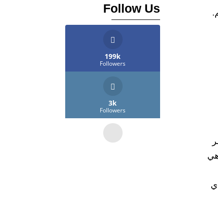
Follow Us
.
199k
Followers
3k
Followers
ر
45k
هي
Followers
أي