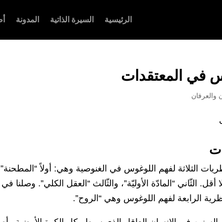
الرئيسية
السيرة الذاتية
المدونة
أص
ن والعرفان
ات
ظريات الثلاثة لفهم اللوغوس في الغنوصية وهي: أولاً “المطحنة”
ل. الثّاني “المادّة الأوليّة”، والثّالث “العقل الكلي”. وصلنا في
نّظرية الرابعة لفهم اللوغوس وهي “الروح”.