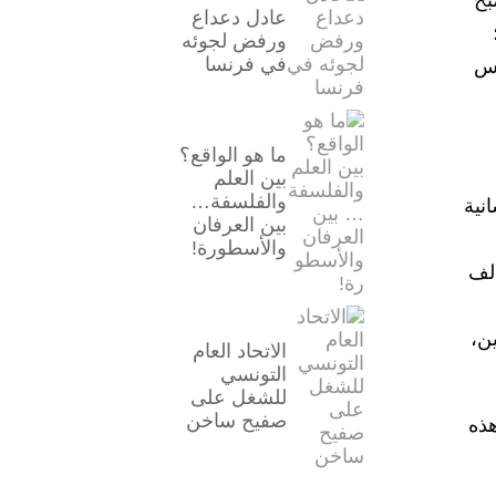
بح
عادل دعداع
ورفض لجوئه
في فرنسا
وس
ما هو الواقع؟
بين العلم
والفلسفة…
نية
بين العرفان
والأسطورة!
ألف
ن،
الاتحاد العام
التونسي
للشغل على
صفيح ساخن
هذه