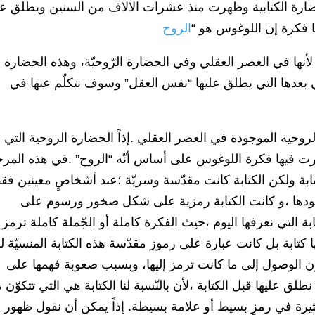
الحضارة الكتابية وظهرت منذ عشرات الالاف من السنين ويطلق عل
 فكرة إن اللوغوس هو “
الروح
لأنها في العصر العقلي وفي الحضارة الرّوحيّة، وهذه الحضارة 
 بعدها التي يطلق عليها “نفس العقل” وسوف نتكلّم عنها في
لروحية الموجودة في العصر العقلي .إذاً الحضارة الروحية التي
فيها فكرة اللوغوس على أساس أنّه “الروح” .في هذه المرح
كتابة ولكن الكتابة كانت مقدّسة وسريّة ؛عند أشخاصٍ معينين ف
 بوجودها ،و كانت الكتابة رمزية على شكل صخور ورسوم على
 التي نعرفها اليوم ،حيث الفكرة كاملة أو الجّملة كاملة ترمز 
كتابة بل كانت عبارة على رموز مقدّسة هذه الكتابة المنسيّة ل
ون الوصول إلى ما كانت ترمز إليها، وبسبب صعوبة فهمها على
نطلق عليها قبل الكتابة ،لأن بالنّسبة لنا الكتابة هي التي تتكوّن
ثيرة في رمزٍ بسيط أو علامة بسيطة. إذاً يمكن أن نقول ظهور