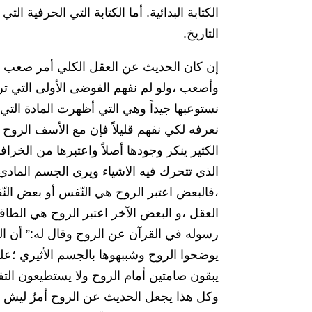
الكتابة البدائية. أما الكتابة التي الحرفية الت
التاريخ.
إن كان الحديث عن العقل الكلي أمر صعب و 
وأصعب ،ولو لم نفهم الفوضى الأولى التي تركت
نستوعبها جيداً وهي التي أظهرت المادة التي
نعرفه لكي نفهم قليلاً فإن مع الأسف الروح 
الكثير ينكر وجودها أصلاً واعتبرها من الخر
الذي تتحرك فيه الاشياء ويرى الجسم المادي
،فالبعض اعتبر الروح هي النّفس أو بعض الن
العقل ،و البعض الآخر اعتبر الروح هي الطاق
رسوله في القرآن عن الروح وقال له:” أن الر
يوضحوا الروح وشببهوها بالجسم الأثيري 
يبقون صامتين أمام الروح ولا يستطيعون التفل
وكل هذا يجعل الحديث عن الروح أمرٌ ليش 