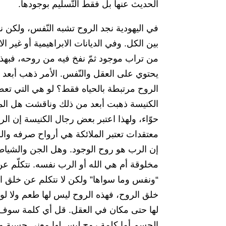
الحديث عنها بل فقط التّسليم بوجودها.
في اليهودية نجد الروح تشبه النّفس، ولكن 
بين الكل. وفي الديانات الابراهيمية أو غير ال
من تراب موجود ثمّ نفخ فيه من روحه، فبهذه 
يحتوي على العقل والنّفس. الأمر ذهب أبعد
الروح مرتبطة بالحياه فقط؟ لو هي التي تعطي
الكنيسة ذهبت أبعد من ذلك وناقشت هل الم
حوّاء، ولهذا اعتبر بعض رجال الكنيسة إن الر
معتقدات تعتبر الملائكة هي أرواح صرفه وال
إن الرب هو روح الوجود. وهل الجن والشياطي
مخلوقة أم هي الله أو الرب نفسه. نتكلّم ع
“ونفس وما سواها” ولكن لا نتكلم عن خلق الرو
خلق الروح، فهذه الروح ليس لها طعم ولا
لها حتى مكان في العقل. قل أي كلمة سوف ي
الجسم أما كلمة روح ليس لها معنى حسية وعق