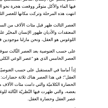
فيها الماء والأكل متوفّر ووقعت هجرة نحو ال
انتهت هذه المرحلة وتركت مكانها للعصر الثا
العصر الثالث ظهر قبل مئات الآلاف من ا
المعتقدات والأديان ظهور الإنسان المخيّر عل
اللوغوس هو العقل، ونحن مازلنا موجودين في
على حسب الغنوصية بعد العصر الثّالث سوف 
العصر الخامس الذي هو “عصر الوعي الكلي”
إذاً أمامنا في المستقبل على حسب الغنوصيّة
العقل”؛ في هذا العصر هناك ثلاثة حضارات: ال
الحضارة الكلاميّة والتي دامت مئات الآلاف م
بعضه، والتي ظهرت فيها النّظريّة الثّالثة ل
عصر العقل وحضارة العقل.