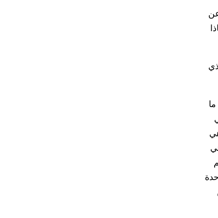
عن
ذا
ذي
ما
ي
هي
تي
م
حدة