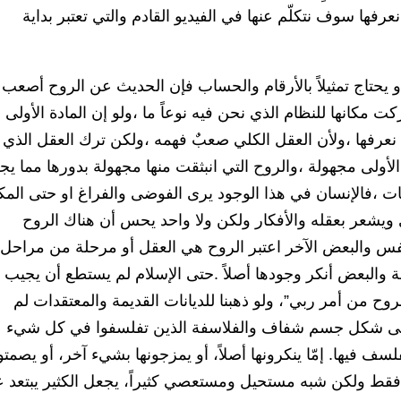
ي نعرفها سوف نتكلّم عنها في الفيديو القادم والتي تعتبر بداية
يحتاج تمثيلاً بالأرقام والحساب فإن الحديث عن الروح أصعب
 مكانها للنظام الذي نحن فيه نوعاً ما ،ولو إن المادة الأولى 
 نعرفها ،ولأن العقل الكلي صعبٌ فهمه ،ولكن ترك العقل الذي
الأولى مجهولة ،والروح التي انبثقت منها مجهولة بدورها مما ي
افات ،فالإنسان في هذا الوجود يرى الفوضى والفراغ او حتى المك
 ويشعر بعقله والأفكار ولكن ولا واحد يحس أن هناك الروح
ّفس والبعض الآخر اعتبر الروح هي العقل أو مرحلة من مراحل
ة والبعض أنكر وجودها أصلاً .حتى الإسلام لم يستطع أن يجيب
وح من أمر ربي”، ولو ذهبنا للديانات القديمة والمعتقدات لم
؛على شكل جسم شفاف والفلاسفة الذين تفلسفوا في كل شيء
سف فيها. إمّا ينكرونها أصلاً، أو يمزجونها بشيء آخر، أو يصمت
فقط ولكن شبه مستحيل ومستعصي كثيراً، يجعل الكثير يبتعد 