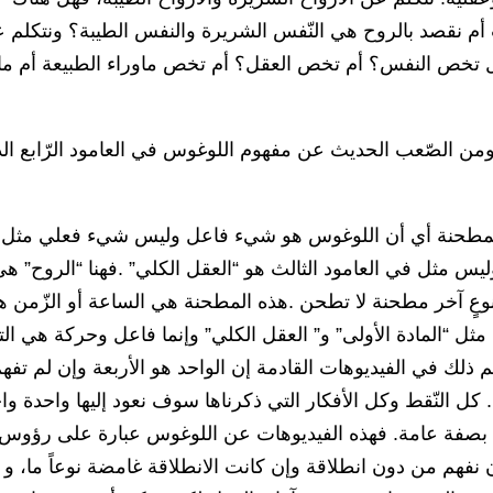
أم نقصد بالروح هي النّفس الشريرة والنفس الطيبة؟ ونتكلم 
 هل تخص النفس؟ أم تخص العقل؟ أم تخص ماوراء الطبيعة أم ما
 ومن الصّعب الحديث عن مفهوم اللوغوس في العامود الرّابع ال
ن المطحنة أي أن اللوغوس هو شيء فاعل وليس شيء فعلي مثل 
 وليس مثل في العامود الثالث هو “العقل الكلي” .فهنا “الروح” ه
عٍ آخر مطحنة لا تطحن .هذه المطحنة هي الساعة أو الزّمن 
ثل “المادة الأولى” و” العقل الكلي” وإنما فاعل وحركة هي ال
ذلك في الفيديوهات القادمة إن الواحد هو الأربعة وإن لم تفه
كل النّقط وكل الأفكار التي ذكرناها سوف نعود إليها واحدة وا
صية بصفة عامة. فهذه الفيديوهات عن اللوغوس عبارة على رؤوس
ن نفهم من دون انطلاقة وإن كانت الانطلاقة غامضة نوعاً ما، و