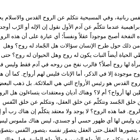
نفس ربانية، وفي المسيحية نتكلم عن الروح القدس والاسلام ي
ابراهيمية عندما نتكلّم عن آدم الأول نقول إن الإله أو الرّب أوجد
النفخة أصبح موجوداً عقلاً ونفساً؛ أي عبارة على أن هذه الرو
 من ذلك حول طرح الإنسان سؤالات هل الجّماد له روح؟ وهل
 الحياة أيضاً النبات يكون له روح وهل الحيوان له روح؟ حتى 
رأة لها روح أصلاً؟ فالرب نفخ من روحه في آدم فقط وليس ف
وح موجودة إلا في الذكر، أما الإناث فليس لهم أرواح. كما أن ه
روح القدس هو رئيس الأرواح التي هي الملائكة. بل ذهب البع
ن لها أرواح؟ أم لا؟ وهناك أديان ومعتقدات يتساءلون هل الرو
ن خلق الجّسد ونتكلّم عن خلق العقل، ونتكلم عن خلق النّفس
ح. فما هذه الروح؟ لا يوجد ولا معتقد يتكلّم إن هناك رب أو إ
 لون وليس لها أي ظهور حسي أو جسدي، ليس هناك ملموس لي
تصورها العقل.حتى العقل يتصوّر نفسه ،يتصور النّفس ،يتصوّر
لية. نتكلم عن الأرواح الشريرة والأرواح الطيبة، فهل هناك