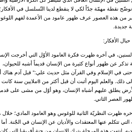
لسنين في الإنسان العاقل الذي سيطر كل الكرة الأرضية وأص
ضّح نقطة مهمّة جدّاً لكي لا ينقطع لدينا التّسلسل في الأفكار؛
صر من هذه العصور عرف ظهور عامود من الأعمدة لفهم اللوغ
ة جديدة.
حبال الأفكار:
سنين، في آخره ظهرت فكرة العامود الأوّل التي أخرجت الإنسا
 تذكر عن ظهور أنواع كثيرة من الإنسان قديماً أشبه للحيوان،
حتى في الإسلام وفي القرآن مثل حديث علي:” قبل آدم هناك 
آدم”،و لكن ليس هنا موضوعنا وسوف نعود إلى ذلك. والعلم اليوم أثبت أن قبل أكثر من 8ملايين سنة كانت
الأرض يطلق عليهم أشباه الإنسان، وهو أوّل من مشى على قدمي
ور العصر الثاني.
خره ظهرت النظريّة الثانية للوغوس وهو العامود المادي؛ خلال 
التي تتكلم عنها المعتقدات والأديان عن الإنسان في الجّنة. أما
ديه. انتهت هذه المرحلة بترك الإنسان من جنة أفريقيا التي كان