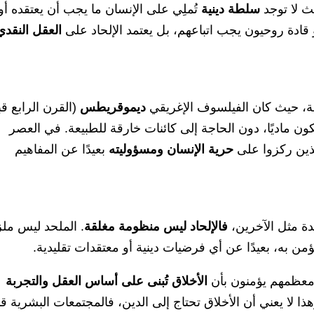
ث لا توجد
سلطة دينية
تُملِي على الإنسان ما يجب أن يعتقده أو
ادة روحيون يجب اتباعهم، بل يعتمد الإلحاد على
العقل النقدي
مة، حيث كان الفيلسوف الإغريقي
ديموقريطس
(القرن الرابع ق
كون ماديًا، دون الحاجة إلى كائنات خارقة للطبيعة. في العصر
ذين ركزوا على
حرية الإنسان ومسؤوليته
بعيدًا عن المفاهيم
حدة مثل الآخرين،
فالإلحاد ليس منظومة مغلقة
. الملحد ليس ملزم
 يؤمن به، بعيدًا عن أي فرضيات دينية أو معتقدات تقليدية.
معظمهم يؤمنون بأن
الأخلاق تُبنى على أساس العقل والتجربة
 لا يعني أن الأخلاق تحتاج إلى الدين، فالمجتمعات البشرية ق