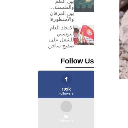
بين العلم
والفلسفة…
بين العرفان
والأسطورة!
الاتحاد العام
التونسي
للشغل على
صفيح ساخن
Follow Us
199k
Followers
3k
Followers