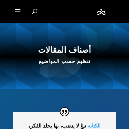
أصناف المقالات
تنظيم حسب المواضيع
الكتابة
نبعٌ لا ينضب، بها يخلد الفكر،